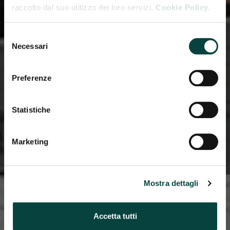
raccolto dal suo utilizzo dei loro servizi.
Cookie Policy.
CONNESSIONI
INTERNAZIONALI PER
Selezione
NUOVE OPPORTUNITÀ DI
Necessari
del
BUSINESS
consenso
Preferenze
Quasi 80 anni di esperienza
Statistiche
fieristica e una continua ricerca
di soluzioni tecnologicamente
all'avanguardia
Marketing
Mostra dettagli
Accetta tutti