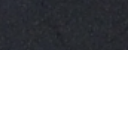
Fiere di Parma
Un quartiere fieristico di
quattrocentomila metri
quadrati
al centro dei poli della grande attività
produttiva del Nord e del Centro Italia: questa la