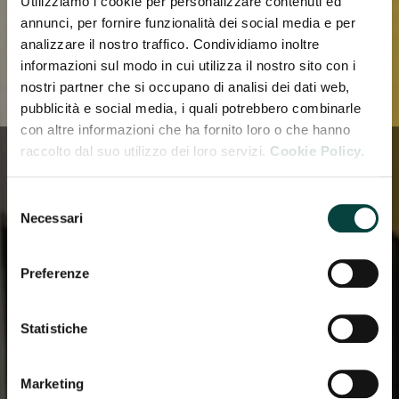
Utilizziamo i cookie per personalizzare contenuti ed
annunci, per fornire funzionalità dei social media e per
analizzare il nostro traffico. Condividiamo inoltre
informazioni sul modo in cui utilizza il nostro sito con i
nostri partner che si occupano di analisi dei dati web,
pubblicità e social media, i quali potrebbero combinarle
con altre informazioni che ha fornito loro o che hanno
raccolto dal suo utilizzo dei loro servizi.
Cookie Policy.
CHI SIAMO
Selezione
Necessari
del
Un quartiere fieristico di
consenso
quattrocentomila metri quadrati
Preferenze
con una superficie espositiva
totale di 135.000 mq al centro dei
poli della grande attività
Statistiche
produttiva del Nord e Centro
Italia
Marketing